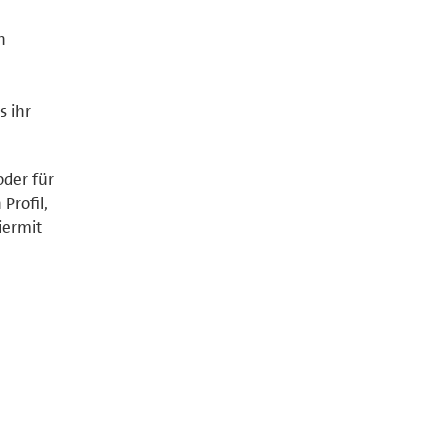
h
s ihr
der für
Profil,
iermit