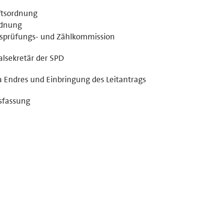
ftsordnung
rdnung
tsprüfungs- und Zählkommission
alsekretär der SPD
 Endres und Einbringung des Leitantrags
sfassung